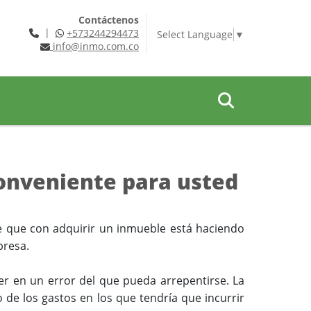
Contáctenos
|
+573244294473
Select Language
▼
info@inmo.com.co
conveniente para usted
ee que con adquirir un inmueble está haciendo
presa.
er en un error del que pueda arrepentirse.
La
 de los gastos en los que tendría que incurrir