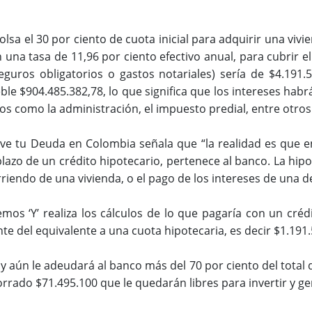
sa el 30 por ciento de cuota inicial para adquirir una vivie
n una tasa de 11,96 por ciento efectivo anual, para cubrir e
seguros obligatorios o gastos notariales) sería de $4.191.
le $904.485.382,78, lo que significa que los intereses habrá
tos como la administración, el impuesto predial, entre otros
lve tu Deuda en Colombia señala que “la realidad es que 
azo de un crédito hipotecario, pertenece al banco.
La hipo
rriendo de una vivienda, o el pago de los intereses de una d
os ‘Y’ realiza los cálculos de lo que pagaría con un cré
e del equivalente a una cuota hipotecaria, es decir $1.191.
 aún le adeudará al banco más del 70 por ciento del total de
rrado $71.495.100 que le quedarán libres para invertir y g