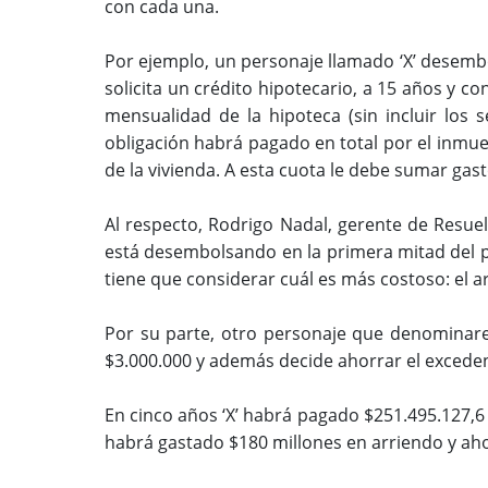
con cada una.
Por ejemplo, un personaje llamado ‘X’ desembol
solicita un crédito hipotecario, a 15 años y co
mensualidad de la hipoteca (sin incluir los 
obligación habrá pagado en total por el inmueb
de la vivienda. A esta cuota le debe sumar gas
Al respecto, Rodrigo Nadal, gerente de Resue
está desembolsando en la primera mitad del pl
tiene que considerar cuál es más costoso: el a
Por su parte, otro personaje que denominarem
$3.000.000 y además decide ahorrar el excedent
En cinco años ‘X’ habrá pagado $251.495.127,6 y
habrá gastado $180 millones en arriendo y aho