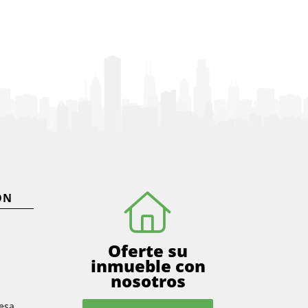
ÓN
Oferte su
inmueble con
nosotros
esa