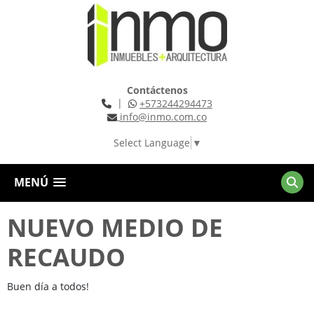
Contáctenos
|
+573244294473
info@inmo.com.co
Select Language
▼
MENÚ
NUEVO MEDIO DE
RECAUDO
Buen día a todos!