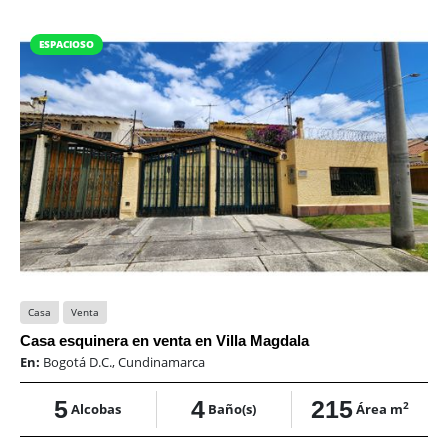
ESPACIOSO
Casa
Venta
Casa esquinera en venta en Villa Magdala
En:
Bogotá D.C., Cundinamarca
5
4
215
2
Alcobas
Baño(s)
Área m