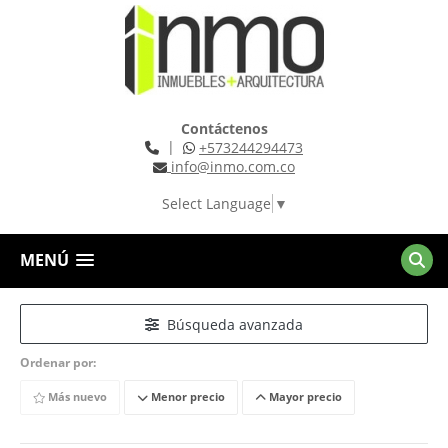
Contáctenos
|
+573244294473
info@inmo.com.co
Select Language
▼
MENÚ
Búsqueda avanzada
Ordenar por:
Más nuevo
Menor precio
Mayor precio